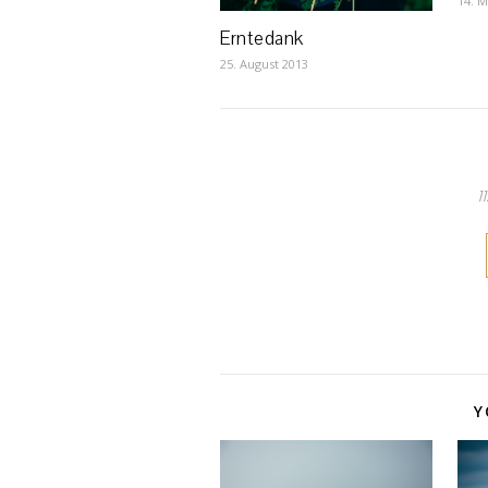
14. M
Erntedank
25. August 2013
1
Y