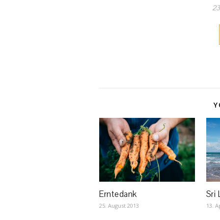
23
Y
Sri 
Erntedank
13. A
25. August 2013