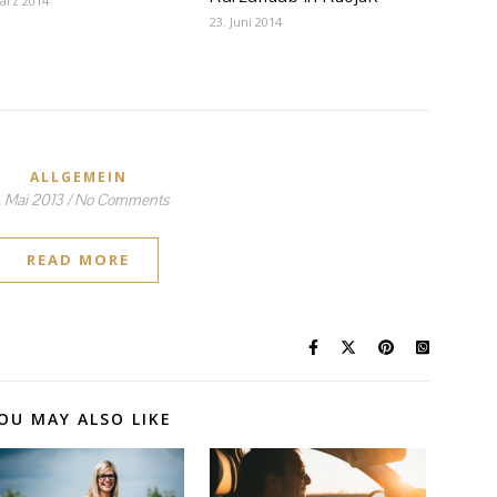
ärz 2014
23. Juni 2014
ALLGEMEIN
1. Mai 2013
/
No Comments
READ MORE
OU MAY ALSO LIKE