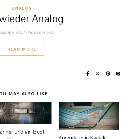
ANALOG
wieder Analog
ezember 2013
/
No Comments
READ MORE
OU MAY ALSO LIKE
änner und ein Boot
Kurzurlaub in Kacjak