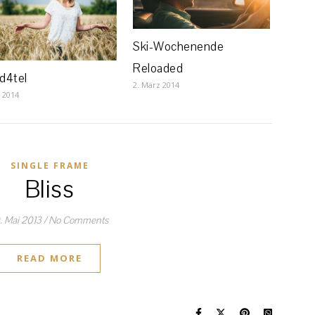
Ski-Wochenende
Reloaded
d4tel
2. März 2014
i 2014
SINGLE FRAME
Bliss
. Mai 2013
/
No Comments
READ MORE