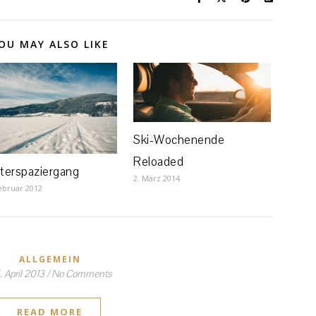
OU MAY ALSO LIKE
Ski-Wochenende
Reloaded
terspaziergang
2. März 2014
ebruar 2012
ALLGEMEIN
. April 2013
/
No Comments
READ MORE