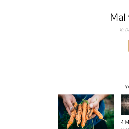
Mal 
10. D
Y
4 M