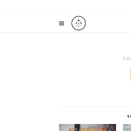
11. 
Y