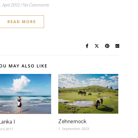
. April 2013
/
No Comments
READ MORE
OU MAY ALSO LIKE
Zehnernock
Lanka I
1. September 2023
pril 2017