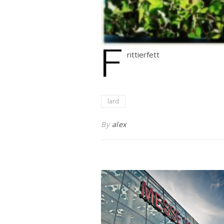
F
rittierfett
lard
By
alex