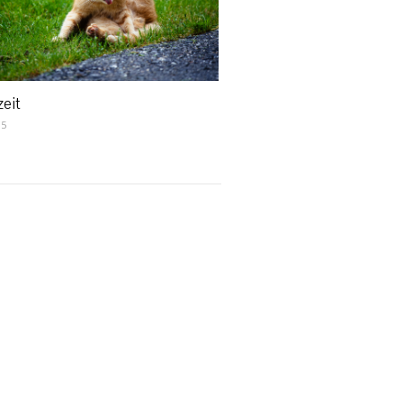
eit
15