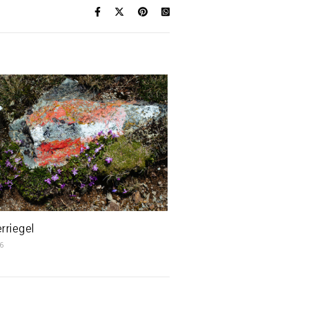
rriegel
16